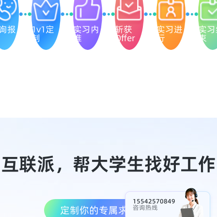
询报
1v1定
实习内
斩获
实习进
实习
制
推
Offer
行
束
互联派，帮大学生找好工作
15542570849
咨询热线
定制你的专属求职方案