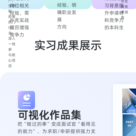
产、
并支
经验，明
岗位相关
习背景提
生物
持背
制
确职业发
经验，需
升申请材
景调
药等
查
展
补充实战
料竞争力
热门
方向
履历增强
的本科生
行
业，
竞争力
深入
实习成果展示
一线
参
与核
心项
目
可视化作品集
把“做过的事”变成面试官“看得见
的能力”，为求职/申研提供强力支