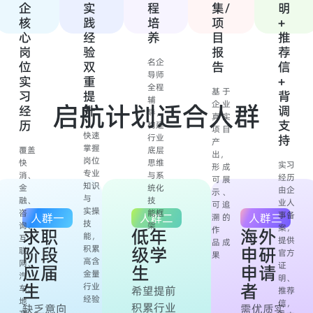
企
实
程
集/
明
核
践
培
项
+
心
经
养
目
推
岗
验
报
荐
名企
位
双
告
信
导师
实
重
+
全程
基于
习
提
背
辅
启航计划适合人群
企业
经
升
调
导，
真实
历
支
构建
项目
快速
行业
持
产
掌握
覆盖
底层
出，
岗位
快
思维
实习
形成
专业
消、
与系
经历
可展
知识
金
统化
由企
示、
与
融、
技
业人
可追
实操
咨
能框
事备
人群一
人群二
人群三
溯的
技
询、
架
案，
求职
低年
作
海外
能，
互
提供
品成
阶段
级学
申研
积累
联
官方
果
高含
网、
证
应届
生
申请
金量
汽
明、
生
者
行业
车、
希望提前
推荐
经验
地
信，
积累行业
缺乏意向
需优质实