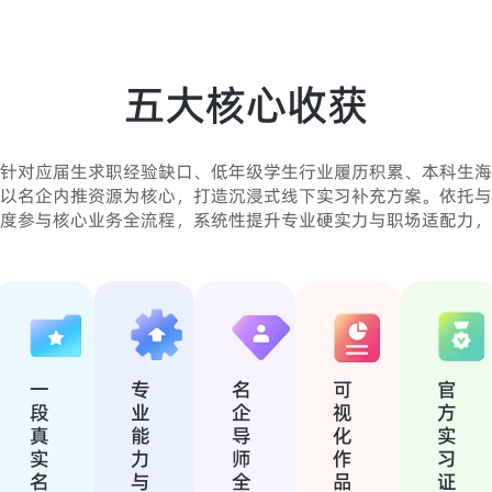
五大核心收获
针对应届生求职经验缺口、低年级学生行业履历积累、本科生海
以名企内推资源为核心，打造沉浸式线下实习补充方案。依托与
度参与核心业务全流程，系统性提升专业硬实力与职场适配力，
一
专
名
可
官
段
业
企
视
方
真
能
导
化
实
实
力
师
作
习
名
与
全
品
证