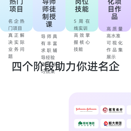
热门
导师
岗位
化项
项目
师徒
技能
目作
制授
品
名企热
5周在
课
门项目
线实训
高质量
真正解
高效掌
高水准
导师具
决实际
握核心
可视化
有丰富
业务问
技能
作品集
求职辅
题
展示
导经验
四个阶段助力你进名企
确保学
习效果