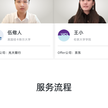
伍儆人
王小
英国纽卡斯尔大学
伦敦大学学院
r公司：
光大银行
Offer公司：
京东
服务流程