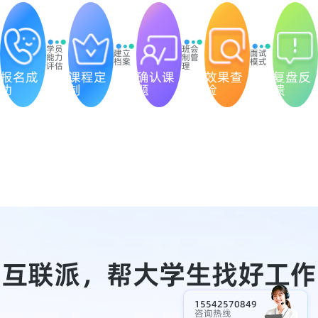
学员
班会
建立
面试
能力
制管
档案
模式
评估
理
报名成
课程定
确认课
效果查
复盘反
功
制
题
验
馈
互联派，帮大学生找好工作
15542570849
咨询热线