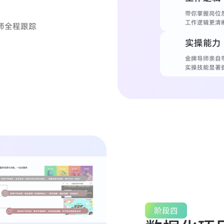
带你掌握岗位
工作逻辑更清
师全程跟踪
实操能力
金牌导师亲自
实操技能显著
阶段四