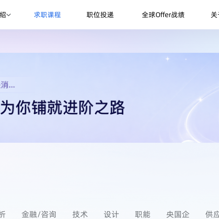
绍
求职课程
职位投递
全球Offer战绩
关
析
金融/咨询
技术
设计
职能
央国企
供