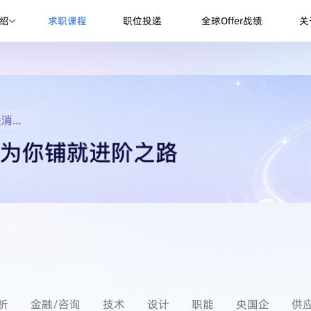
绍
求职课程
职位投递
全球Offer战绩
关
析
金融/咨询
技术
设计
职能
央国企
供