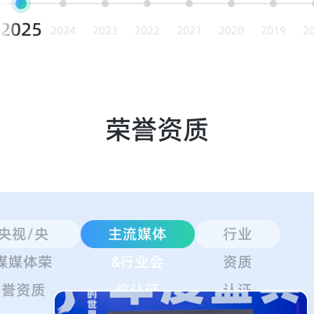
2025
2024
2023
2022
2021
2020
2019
2
荣誉资质
央视/央
主流媒体
行业
媒媒体荣
&行业会
资质
誉资质
议认证
认证