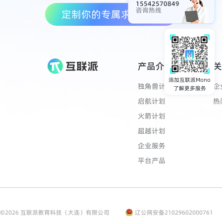
15542570849
咨询热线
定制你的专属求职方案
产品介绍
关
添加互联派Mono
独角兽计划
企
了解更多服务
启航计划
热
火箭计划
超越计划
企业服务
平台产品
©
2026
互联派教育科技（大连）有限公司
辽公网安备21029602000761